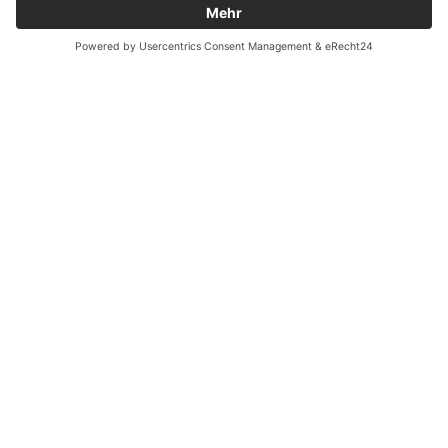
Angebote für Erwachsene
Ob alleine oder in der Gruppe: Führungen sind ein angenehme
Möglichkeit, mehr über die Schätze des Museums im Prediger, eine
Ausstellung oder das Silberwarenmuseum Ott-Pausersche Fabrik zu
erfahren.
Führungen öffentlich
Museum im Prediger
Schausammlung / Sonderausstellungen
jeden Sonntag, 15 Uhr
3,00 Euro zuzüglich Eintrittspreis