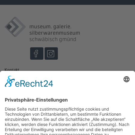
Kontakt
Johannisplatz 3
73525 Schwäbisch Gmünd
museum@schwaebisch-gmuend.de
07171 603-4130
07171 603-4129
Öffnungszeiten
Museum und Galerie im Prediger