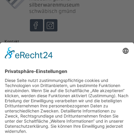
Kontakt
Johannisplatz 3
73525 Schwäbisch Gmünd
museum@schwaebisch-gmuend.de
07171 603-4130
07171 603-4129
Öffnungszeiten
Museum und Galerie im Prediger
Ott-Pausersche Fabrik
Wichtige Links
Datenschutz