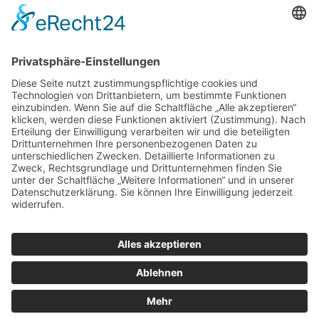
Johannisplatz 3
73525 Schwäbisch Gmünd
museum@schwaebisch-gmuend.de
07171 603-4130
07171 603-4129
Öffnungszeiten
Museum und Galerie im Prediger
Ott-Pausersche Fabrik
Wichtige Links
Datenschutz
Impressum
Newsletter