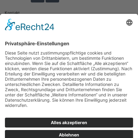
Kontakt
Johannisplatz 3
73525 Schwäbisch Gmünd
museum@schwaebisch-gmuend.de
07171 603-4130
07171 603-4129
Öffnungszeiten
Museum und Galerie im Prediger
Ott-Pausersche Fabrik
Wichtige Links
Datenschutz
Impressum
Newsletter