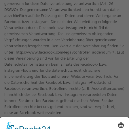
gemeinsam für diese Datenverarbeitung verantwortlich (Art. 26
DSGVO). Die gemeinsame Verantwortlichkeit beschränkt sich dabei
ausschließlich auf die Erfassung der Daten und deren Weitergabe an
Facebook bzw. Instagram. Die nach der Weiterleitung erfolgende
Verarbeitung durch Facebook bzw. Instagram ist nicht Teil der
gemeinsamen Verantwortung. Die uns gemeinsam obliegenden
Verpflichtungen wurden in einer Vereinbarung über gemeinsame
Verarbeitung festgehalten. Den Wortlaut der Vereinbarung finden Sie
unter:
https://www.facebook.com/legal/controller_addendum
. Laut
dieser Vereinbarung sind wir für die Erteilung der
Datenschutzinformationen beim Einsatz des Facebook- bzw.
Instagram-Tools und für die datenschutzrechtlich sichere
Implementierung des Tools auf unserer Website verantwortlich. Für
die Datensicherheit der Facebook bzw. Instagram-Produkte ist
Facebook verantwortlich. Betroffenenrechte (z. B. Auskunftsersuchen)
hinsichtlich der bei Facebook bzw. Instagram verarbeiteten Daten
können Sie direkt bei Facebook geltend machen. Wenn Sie die
Betroffenenrechte bei uns geltend machen, sind wir verpflichtet,
diese an Facebook weiterzuleiten.
Die Datenübertragung in die USA wird auf die