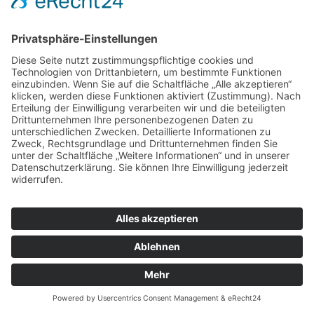
Standardvertragsklauseln der EU-Kommission gestützt. Details finden
Sie hier:
https://www.facebook.com/legal/EU_data_transfer_addendum
,
https://privacycenter.instagram.com/policy/
und
https://de-
de.facebook.com/help/566994660333381
.
Weitere Informationen hierzu finden Sie in der Datenschutzerklärung
von Instagram:
https://privacycenter.instagram.com/policy/
.
Das Unternehmen verfügt über eine Zertifizierung nach dem „EU-US
Data Privacy Framework“ (DPF). Der DPF ist ein Übereinkommen
zwischen der Europäischen Union und den USA, der die Einhaltung
europäischer Datenschutzstandards bei Datenverarbeitungen in den
USA gewährleisten soll. Jedes nach dem DPF zertifizierte
Unternehmen verpflichtet sich, diese Datenschutzstandards
einzuhalten. Weitere Informationen hierzu erhalten Sie vom Anbieter
unter folgendem Link:
https://www.dataprivacyframework.gov/s/participant-
search/participant-detail?
contact=true&id=a2zt0000000GnywAAC&status=Active
.