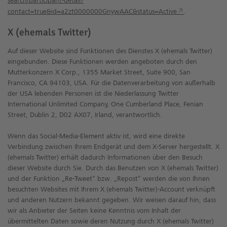
search/participant-detail?
contact=true&id=a2zt0000000GnywAAC&status=Active
.
X (ehemals Twitter)
Auf dieser Website sind Funktionen des Dienstes X (ehemals Twitter)
eingebunden. Diese Funktionen werden angeboten durch den
Mutterkonzern X Corp., 1355 Market Street, Suite 900, San
Francisco, CA 94103, USA. Für die Datenverarbeitung von außerhalb
der USA lebenden Personen ist die Niederlassung Twitter
International Unlimited Company, One Cumberland Place, Fenian
Street, Dublin 2, D02 AX07, Irland, verantwortlich.
Wenn das Social-Media-Element aktiv ist, wird eine direkte
Verbindung zwischen Ihrem Endgerät und dem X-Server hergestellt. X
(ehemals Twitter) erhält dadurch Informationen über den Besuch
dieser Website durch Sie. Durch das Benutzen von X (ehemals Twitter)
und der Funktion „Re-Tweet“ bzw. „Repost“ werden die von Ihnen
besuchten Websites mit Ihrem X (ehemals Twitter)-Account verknüpft
und anderen Nutzern bekannt gegeben. Wir weisen darauf hin, dass
wir als Anbieter der Seiten keine Kenntnis vom Inhalt der
übermittelten Daten sowie deren Nutzung durch X (ehemals Twitter)